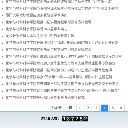
化学与材料科学学院党委书记胡长刚讲授2024年秋季学期 “开学第一课”
化学与材料科学学院与贵州乌江实验室科技有限公司共建 “产学研合作基地”
厦门大学候旭教授应邀来我院做学术讲座
化学与材料科学学院党委书记讲授党纪学习教育廉政党课
化学与材料科学学院举行2024届毕业典礼
副校长罗永祥为本科生讲授《形势与政策》课
化学与材料科学学院开展“传承红色基因 守初心砥砺前行 走好新时代长征路...
化学与材料科学学院党委书记讲授党纪学习教育纪律党课
化学与材料科学学院开展2023级寝室长心理危机识别与干预技能培训专题讲座
化学与材料科学学院举行2024届毕业生安全教育大会暨就业指导专题会议
化学与材料科学学院党委书记胡长刚为2024届毕业生党员讲授专题党课
化学与材料科学学院举办“开学第一课——就业指导 指引未来”主题宣讲
化学与材料科学学院召开国家自然科学基金项目申报动员暨经验交流分享会
化学与材料科学学院联合物理与电子科学学院举办2024届毕业生“就业·圆梦”...
化学与材料科学学院举行2024届毕业生考研出征仪式
..
共349条
上页
1
2
3
4
5
6
访问量人数：