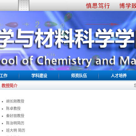
工作
学科建设
师资队伍
人才培养
教授简介
胡长刚教授
陈卓教授
秦好丽教授
陈治明简历
班大明 简历