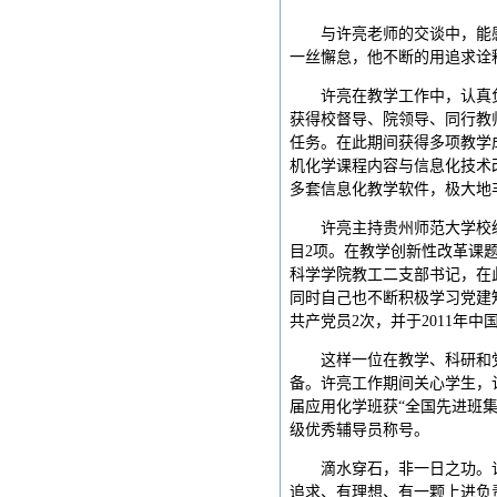
与许亮老师的交谈中，能
一丝懈怠，他不断的用追求诠
许亮在教学工作中，认真
获得校督导、院领导、同行教
任务。在此期间获得多项教学
机化学课程内容与信息化技术
多套信息化教学软件，极大地
许亮主持贵州师范大学校
目2项。在教学创新性改革课
科学学院教工二支部书记，在
同时自己也不断积极学习党建
共产党员2次，并于2011年
这样一位在教学、科研和
备。许亮工作期间关心学生，
届应用化学班获“全国先进班
级优秀辅导员称号。
滴水穿石，非一日之功。
追求、有理想、有一颗上进负