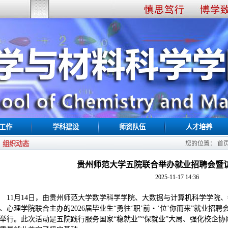
工作
学科建设
师资队伍
人才培养
组织动态
您的位置：
首
贵州师范大学五院联合举办就业招聘会暨
2025-11-17 14:36
11月14日，由贵州师范大学数学科学学院、大数据与计算机科学学院
、心理学院联合主办的2026届毕业生“勇往‘职’前・‘位’你而来”就业
举行。此次活动是五院践行服务国家“稳就业”“保就业”大局、强化校企