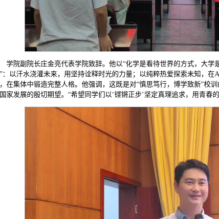
学院副院长庄金亮代表学院致辞。他以“化学是看待世界的方式，大学是
”：以汗水浇灌未来，用坚持诠释时光的力量；以纯粹热爱探索未知，在A
，在集体中锻造完整人格。他强调，这既是对“慎思笃行，博学致新”校
国家发展的殷切期望。“希望同学们以‘铿锵正步’坚定真理追求，用青春的