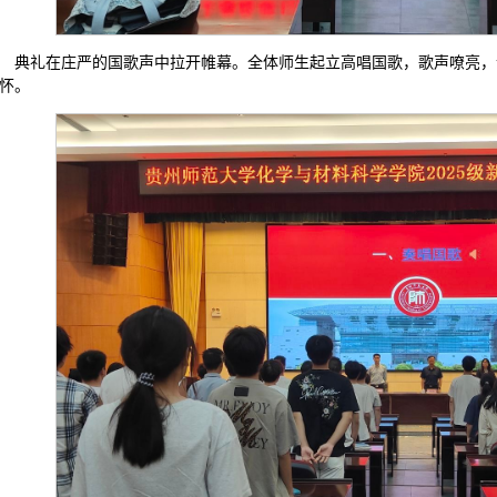
典礼在庄严的国歌声中拉开帷幕。全体师生起立高唱国歌，歌声嘹亮，
怀。