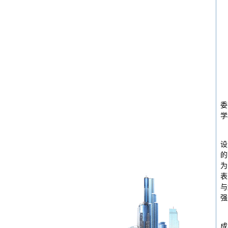
委
学
设
的
为
表
与
强
成