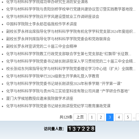
化学与材料科学学院成功举办研究生消防安全演练
化学与材料科学学院与贵阳剑桥学校举行党建共建协议签订暨实践教学基地授...
化学与材料科学学院召开学风建设暨就业工作调研座谈会
中国科学院院士李永舫莅临我校作学术讲座
副校长罗永祥出席指导化学与材料科学学院有机化学学科党支部2024年度组织...
副校长罗永祥列席指导化学与材料科学学院党委会和党政联席会
副校长罗永祥宣讲党的二十届三中全会精神
化学与材料科学学院教工行政党支部联合学生第七党支部赴“红飘带”长征数...
化学与材料科学学院党委书记胡长刚讲授深入学习贯彻党的二十届三中全会精...
校长张绍东列席指导化学与材料科学学院党委理论学习中心组（扩大）全国教...
化学与材料科学学院举行2024级新生开学典礼暨入学教育
化学与材料科学学院党委书记胡长刚讲授2024年秋季学期 “开学第一课”
化学与材料科学学院与贵州乌江实验室科技有限公司共建 “产学研合作基地”
厦门大学候旭教授应邀来我院做学术讲座
化学与材料科学学院党委书记胡长刚讲授党纪学习教育廉政党课
...
共129条
上页
1
2
3
4
5
访问量人数：